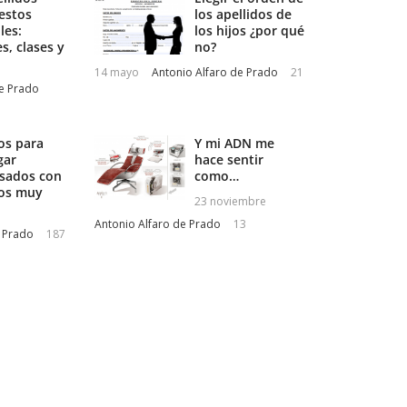
estos
los apellidos de
les:
los hijos ¿por qué
s, clases y
no?
14 mayo
Antonio Alfaro de Prado
21
de Prado
os para
Y mi ADN me
gar
hace sentir
sados con
como…
dos muy
23 noviembre
Antonio Alfaro de Prado
13
e Prado
187