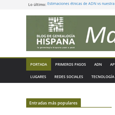
Lo último:
Estimaciones étnicas de ADN vs nuestra
¿sorpresas e incongruencias?
Reivindiquemos la palabra «Genealogía»
¿Deberíamos cambiar nuestros apellidos 
realmente nuestra genética?
Antepasados genéticos, trazables y signi
Tendencias en Genealogía (julio 2026) ¿l
PORTADA
PRIMEROS PASOS
ADN
AP
LUGARES
REDES SOCIALES
TECNOLOGÍA
Entradas más populares