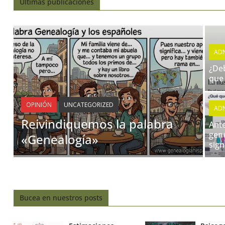
Últimas publicaciones
AD
¿Deb
que 
OPINIÓN
UNCATEGORIZED
AD
Reivindiquemos la palabra
Ant
gené
«Genealogía»
sign
Bucea en nuestros posts