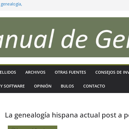
 genealogía,
para que reflejen
ficativos
as sigues?
ELLIDOS
ARCHIVOS
OTRAS FUENTES
CONSEJOS DE IN
 Y SOFTWARE
OPINIÓN
BULOS
CONTACTO
La genealogía hispana actual post a p