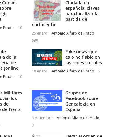
e Cursos
Ciudadanía
 sobre
española, claves
ogía
para localizar la
a
partida de
nacimiento
de Prado
10
25 enero
Antonio Alfaro de Prado
265
 de
Fake news: qué
ía de la
es o no fiable en
lería de
las redes sociales
a ¡online!
18 enero
Antonio Alfaro de Prado
2
de Prado
10
s Militares
Grupos de
govia, los
Facebook sobre
es del
Genealogía en
o de Tierra
España
9 diciembre
Antonio Alfaro de Prado
9
2
llidos
Elegir el orden de