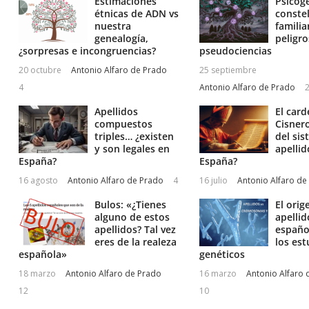
Estimaciones
Psicog
étnicas de ADN vs
conste
nuestra
familia
genealogía,
peligr
¿sorpresas e incongruencias?
pseudociencias
20 octubre
Antonio Alfaro de Prado
25 septiembre
4
Antonio Alfaro de Prado
Apellidos
El card
compuestos
Cisner
triples… ¿existen
del si
y son legales en
apellid
España?
España?
16 agosto
Antonio Alfaro de Prado
4
16 julio
Antonio Alfaro de
Bulos: «¿Tienes
El orig
alguno de estos
apellid
apellidos? Tal vez
españo
eres de la realeza
los est
española»
genéticos
18 marzo
Antonio Alfaro de Prado
16 marzo
Antonio Alfaro 
12
10