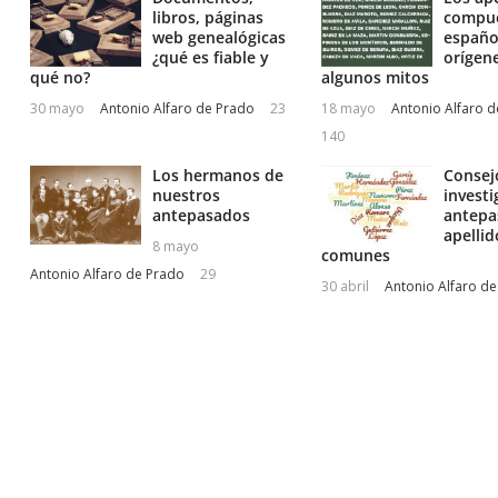
libros, páginas
compu
web genealógicas
españo
¿qué es fiable y
orígene
qué no?
algunos mitos
30 mayo
Antonio Alfaro de Prado
23
18 mayo
Antonio Alfaro 
140
Los hermanos de
Consej
nuestros
investi
antepasados
antepa
apelli
8 mayo
comunes
Antonio Alfaro de Prado
29
30 abril
Antonio Alfaro d