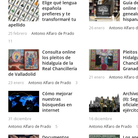
Elige qué lengua
Guía d
española
online
prefieres y te
geneal
transformaré tu
hispan
apellido
26 enero
Antonio Alfaro 
25 febrero
Antonio Alfaro de Prado
11
Consulta online
Pleitos
los pleitos de
Hidalgu
hidalguía de la
Chancil
Real Chancillería
Granad
de Valladolid
21 enero
Antonio Alfaro 
23 enero
Antonio Alfaro de Prado
3
Cómo mejorar
Archivo
nuestras
(II): Se
búsquedas en
oficial
internet
ejércit
31 diciembre
16 diciembre
Antonio Alfaro de Prado
5
Antonio Alfaro de Prado
Documentos,
Los ape