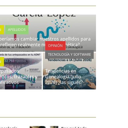
N
APELLIDOS
eríamos cambiar nuestros apellidos para
reflejen realmente nuestra genética?
OPINIÓN
TECNOLOGÍA Y SOFTWARE
N
epasados
Tendencias en
ticos, trazables y
Genealogía (julio
ificativos
2026) ¿las sigues?