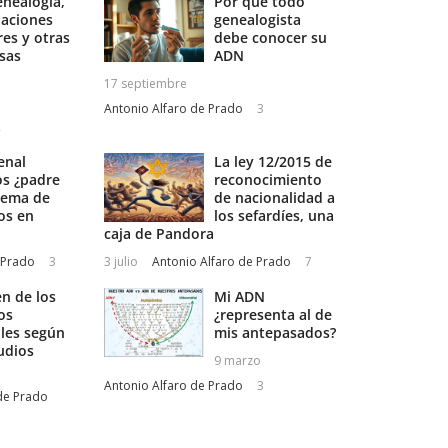
enealogía,
Por qué todo
laciones
genealogista
res y otras
debe conocer su
osas
ADN
17 septiembre
Antonio Alfaro de Prado
3
2
enal
La ley 12/2015 de
os ¿padre
reconocimiento
stema de
de nacionalidad a
os en
los sefardíes, una
caja de Pandora
 Prado
3
3 julio
Antonio Alfaro de Prado
7
en de los
Mi ADN
os
¿representa al de
les según
mis antepasados?
udios
9 marzo
Antonio Alfaro de Prado
3
de Prado