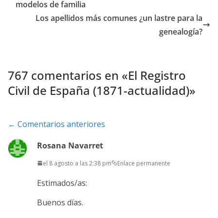
modelos de familia
Los apellidos más comunes ¿un lastre para la
genealogía?
767 comentarios en «
El Registro
Civil de España (1871-actualidad)
»
Navegación
← Comentarios anteriores
de
Rosana Navarret
comentarios
el 8 agosto a las 2:38 pm
Enlace permanente
Estimados/as:
Buenos días.