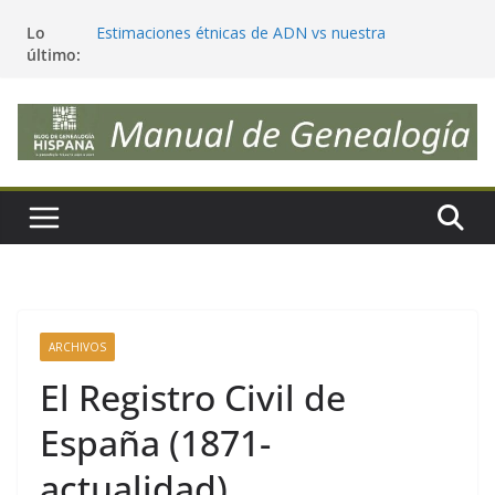
Tendencias en Genealogía (julio 2026) ¿las sigues?
Saltar
Lo
Estimaciones étnicas de ADN vs nuestra
al
último:
genealogía, ¿sorpresas e incongruencias?
contenido
Reivindiquemos la palabra «Genealogía»
¿Deberíamos cambiar nuestros apellidos para que
reflejen realmente nuestra genética?
Antepasados genéticos, trazables y significativos
ARCHIVOS
El Registro Civil de
España (1871-
actualidad)