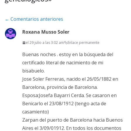
Navegación
← Comentarios anteriores
de
Roxana Musso Soler
comentarios
el 29 julio a las 3:02 am
Enlace permanente
Buenas noches . estoy en la búsqueda del
certificado literal de nacimiento de mi
bisabuelo.
Jose Soler Ferreras, nacido el 26/05/1882 en
Barcelona, provincia de Barcelona.
Esposa:Josefa Bayarri Cerda. Se casaron en
Benicarlo el 23/08/1912 (tengo acta de
casamiento)
Zarpan del puerto de Barcelona hacia Buenos
Aires el 3/09/01912. En todos los documentos