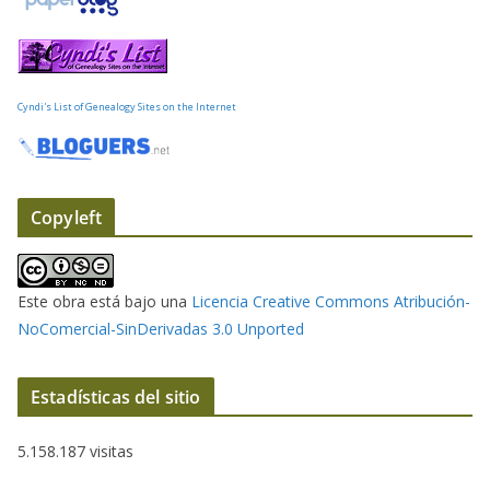
l
e
c
t
Cyndi's List of Genealogy Sites on the Internet
r
ó
n
i
Copyleft
c
o
Este obra está bajo una
Licencia Creative Commons Atribución-
NoComercial-SinDerivadas 3.0 Unported
Estadísticas del sitio
5.158.187 visitas