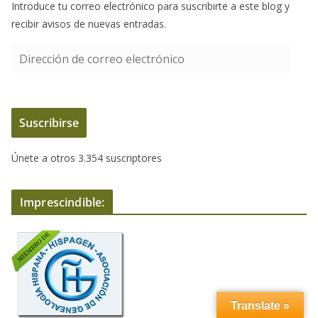
Introduce tu correo electrónico para suscribirte a este blog y
recibir avisos de nuevas entradas.
D
i
r
e
Suscribirse
c
c
Únete a otros 3.354 suscriptores
i
ó
n
Imprescindible:
d
e
c
o
r
r
Translate »