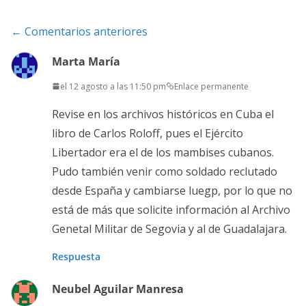
Navegación
← Comentarios anteriores
de
Marta María
comentarios
el 12 agosto a las 11:50 pm
Enlace permanente
Revise en los archivos históricos en Cuba el
libro de Carlos Roloff, pues el Ejército
Libertador era el de los mambises cubanos.
Pudo también venir como soldado reclutado
desde España y cambiarse luegp, por lo que no
está de más que solicite información al Archivo
Genetal Militar de Segovia y al de Guadalajara.
Respuesta
Neubel Aguilar Manresa