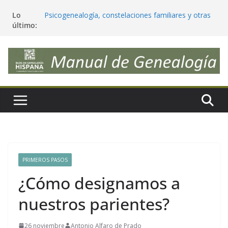
Saltar
Lo
Psicogenealogía, constelaciones familiares y otras
al
último:
peligrosas pseudociencias
contenido
¿Deberíamos cambiar nuestros apellidos para que
reflejen realmente nuestra genética?
Antepasados genéticos, trazables y significativos
Tendencias en Genealogía (julio 2026) ¿las sigues?
Estimaciones étnicas de ADN vs nuestra
genealogía, ¿sorpresas e incongruencias?
PRIMEROS PASOS
¿Cómo designamos a
nuestros parientes?
26 noviembre
Antonio Alfaro de Prado