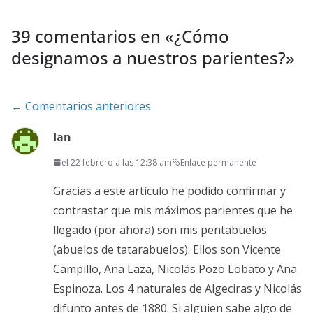
39 comentarios en «
¿Cómo
designamos a nuestros parientes?
»
Navegación
← Comentarios anteriores
de
Ian
comentarios
el 22 febrero a las 12:38 am
Enlace permanente
Gracias a este artículo he podido confirmar y
contrastar que mis máximos parientes que he
llegado (por ahora) son mis pentabuelos
(abuelos de tatarabuelos): Ellos son Vicente
Campillo, Ana Laza, Nicolás Pozo Lobato y Ana
Espinoza. Los 4 naturales de Algeciras y Nicolás
difunto antes de 1880. Si alguien sabe algo de