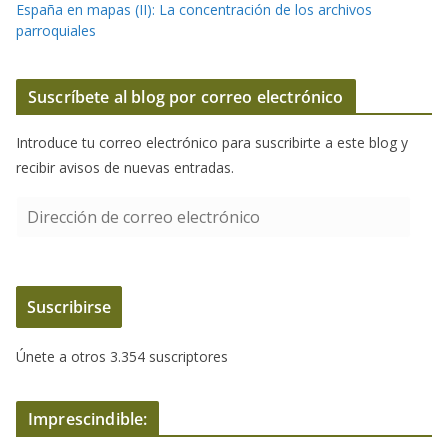
España en mapas (II): La concentración de los archivos
parroquiales
Suscríbete al blog por correo electrónico
Introduce tu correo electrónico para suscribirte a este blog y
recibir avisos de nuevas entradas.
D
i
r
e
Suscribirse
c
c
Únete a otros 3.354 suscriptores
i
ó
n
Imprescindible:
d