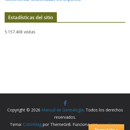
Estadísticas del sitio
5.157.408 visitas
Copyright © 2026
Manual de Genealogía
. Todos los derechos
reservados.
Tema:
ColorMag
por ThemeGrill. Funciona con
WordPress
.
Translate »