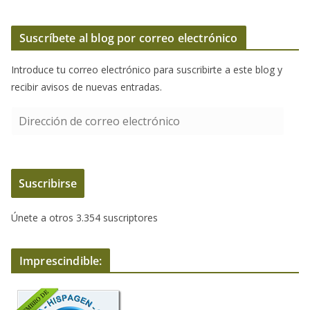
Suscríbete al blog por correo electrónico
Introduce tu correo electrónico para suscribirte a este blog y
recibir avisos de nuevas entradas.
D
i
r
e
Suscribirse
c
c
Únete a otros 3.354 suscriptores
i
ó
n
Imprescindible:
d
e
c