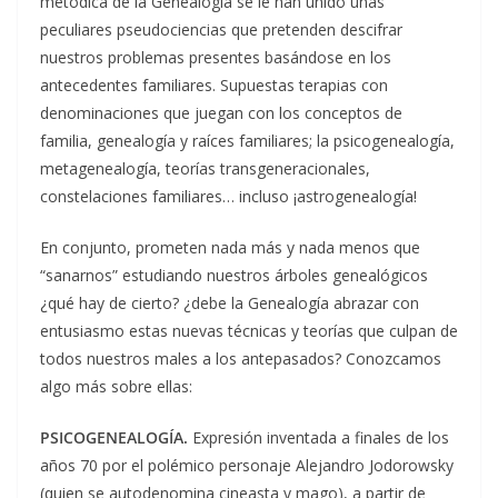
metódica de la Genealogía se le han unido unas
peculiares pseudociencias que pretenden descifrar
nuestros problemas presentes basándose en los
antecedentes familiares. Supuestas terapias con
denominaciones que juegan con los conceptos de
familia, genealogía y raíces familiares; la psicogenealogía,
metagenealogía, teorías transgeneracionales,
constelaciones familiares… incluso ¡astrogenealogía!
En conjunto, prometen nada más y nada menos que
“sanarnos” estudiando nuestros árboles genealógicos
¿qué hay de cierto? ¿debe la Genealogía abrazar con
entusiasmo estas nuevas técnicas y teorías que culpan de
todos nuestros males a los antepasados? Conozcamos
algo más sobre ellas:
PSICOGENEALOGÍA.
Expresión inventada a finales de los
años 70 por el polémico personaje Alejandro Jodorowsky
(quien se autodenomina cineasta y mago), a partir de