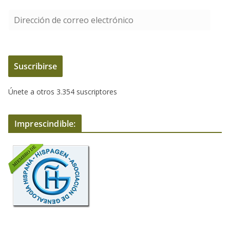
D
i
r
e
Suscribirse
c
c
Únete a otros 3.354 suscriptores
i
ó
n
Imprescindible:
d
e
c
o
r
r
e
o