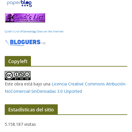
e
l
e
c
t
Cyndi's List of Genealogy Sites on the Internet
r
ó
n
i
Copyleft
c
o
Este obra está bajo una
Licencia Creative Commons Atribución-
NoComercial-SinDerivadas 3.0 Unported
Estadísticas del sitio
5.158.187 visitas