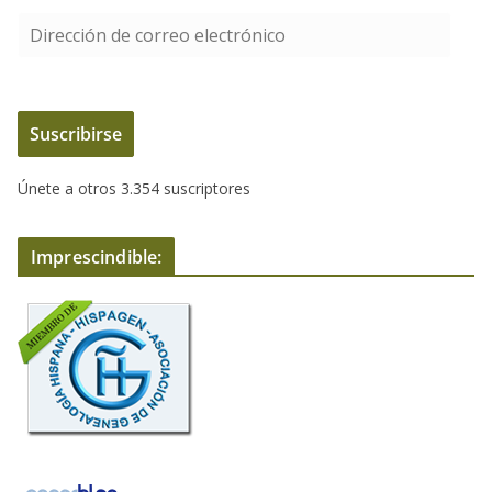
D
i
r
e
Suscribirse
c
c
Únete a otros 3.354 suscriptores
i
ó
n
Imprescindible:
d
e
c
o
r
r
e
o
e