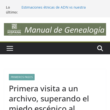
Saltar
Lo
Estimaciones étnicas de ADN vs nuestra
al
último:
genealogía, ¿sorpresas e incongruencias?
contenido
Reivindiquemos la palabra «Genealogía»
¿Deberíamos cambiar nuestros apellidos para que
reflejen realmente nuestra genética?
Antepasados genéticos, trazables y significativos
Tendencias en Genealogía (julio 2026) ¿las sigues?
PRIMEROS PASOS
Primera visita a un
archivo, superando el
miedo escénico al