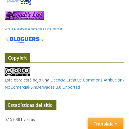
l
e
c
t
Cyndi's List of Genealogy Sites on the Internet
r
ó
n
i
Copyleft
c
o
Este obra está bajo una
Licencia Creative Commons Atribución-
NoComercial-SinDerivadas 3.0 Unported
Estadísticas del sitio
5.159.381 visitas
Translate »