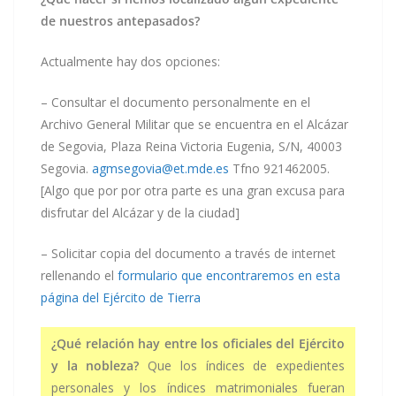
de nuestros antepasados?
Actualmente hay dos opciones:
– Consultar el documento personalmente en el
Archivo General Militar que se encuentra en el Alcázar
de Segovia, Plaza Reina Victoria Eugenia, S/N, 40003
Segovia.
agmsegovia@et.mde.es
Tfno 921462005.
[Algo que por por otra parte es una gran excusa para
disfrutar del Alcázar y de la ciudad]
– Solicitar copia del documento a través de internet
rellenando el
formulario que encontraremos en esta
página del Ejército de Tierra
¿Qué relación hay entre los oficiales del Ejército
y la nobleza?
Que los índices de expedientes
personales y los índices matrimoniales fueran