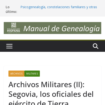
Lo
Psicogenealogía, constelaciones familiares y otras
último:
peligrosas pseudociencias
¿Deberíamos cambiar nuestros apellidos para que
reflejen realmente nuestra genética?
Antepasados genéticos, trazables y significativos
Tendencias en Genealogía (julio 2026) ¿las sigues?
Estimaciones étnicas de ADN vs nuestra
genealogía, ¿sorpresas e incongruencias?
ARCHIVOS
MILITARES
Archivos Militares (II):
Segovia, los oficiales del
ejército de Tierra