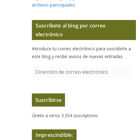
archivos parroquiales
Suscríbete al blog por correo
electrónico
Introduce tu correo electrónico para suscribirte a
este blog y recibir avisos de nuevas entradas.
D
i
r
e
Suscribirse
c
c
Únete a otros 3.354 suscriptores
i
ó
n
Imprescindible:
d