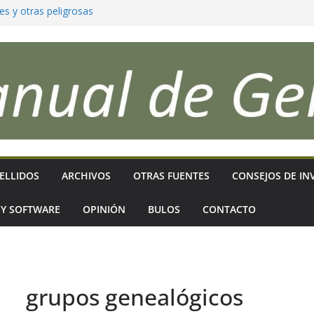
es y otras peligrosas
para que reflejen
ficativos
as sigues?
 genealogía,
ELLIDOS
ARCHIVOS
OTRAS FUENTES
CONSEJOS DE IN
 Y SOFTWARE
OPINIÓN
BULOS
CONTACTO
grupos genealógicos