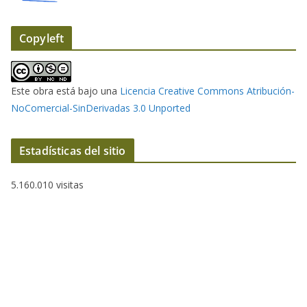
ó
n
i
Copyleft
c
o
Este obra está bajo una
Licencia Creative Commons Atribución-
NoComercial-SinDerivadas 3.0 Unported
Estadísticas del sitio
5.160.010 visitas