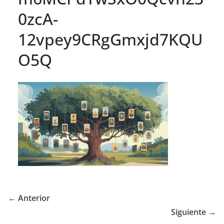
0zcA-
12vpey9CRgGmxjd7KQU
O5Q
← Anterior
Siguiente →