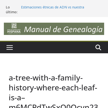
Saltar
Lo
Estimaciones étnicas de ADN vs nuestra
al
último:
genealogía, ¿sorpresas e incongruencias?
contenido
Reivindiquemos la palabra «Genealogía»
¿Deberíamos cambiar nuestros apellidos para que
reflejen realmente nuestra genética?
Antepasados genéticos, trazables y significativos
Tendencias en Genealogía (julio 2026) ¿las sigues?
a-tree-with-a-family-
history-where-each-leaf-
is-a–
m6MCPdTwSxO0Qcvn23