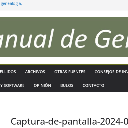
 genealogía,
para que reflejen
ficativos
as sigues?
ELLIDOS
ARCHIVOS
OTRAS FUENTES
CONSEJOS DE IN
 Y SOFTWARE
OPINIÓN
BULOS
CONTACTO
Captura-de-pantalla-2024-