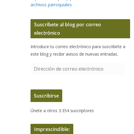
archivos parroquiales
Suscríbete al blog por correo
electrónico
Introduce tu correo electrónico para suscribirte a
este blog y recibir avisos de nuevas entradas.
D
i
r
e
Suscribirse
c
c
Únete a otros 3.354 suscriptores
i
ó
n
Imprescindible:
d