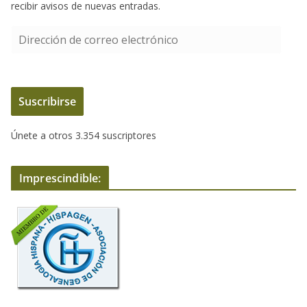
recibir avisos de nuevas entradas.
D
i
r
e
Suscribirse
c
c
Únete a otros 3.354 suscriptores
i
ó
n
Imprescindible:
d
e
c
o
r
r
e