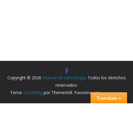
Copyright © 2026
Manual de Genealogía
. Todos los derechos
reservados.
Tema:
ColorMag
por ThemeGrill. Funciona con
WordPress
.
Translate »