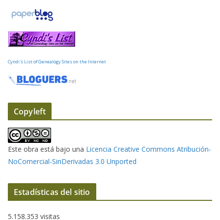
o
e
l
e
c
t
Cyndi's List of Genealogy Sites on the Internet
r
ó
n
i
Copyleft
c
o
Este obra está bajo una
Licencia Creative Commons Atribución-
NoComercial-SinDerivadas 3.0 Unported
Estadísticas del sitio
5.158.353 visitas