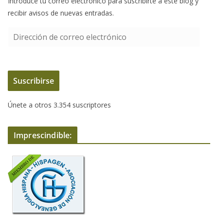
Introduce tu correo electrónico para suscribirte a este blog y
recibir avisos de nuevas entradas.
D
i
r
e
Suscribirse
c
c
Únete a otros 3.354 suscriptores
i
ó
n
Imprescindible:
d
e
c
o
r
r
e