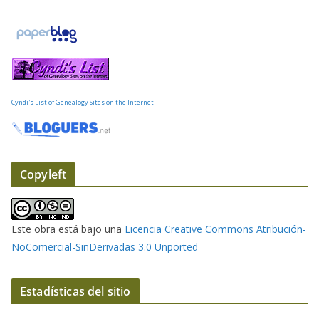
o
e
l
e
c
t
Cyndi's List of Genealogy Sites on the Internet
r
ó
n
i
Copyleft
c
o
Este obra está bajo una
Licencia Creative Commons Atribución-
NoComercial-SinDerivadas 3.0 Unported
Estadísticas del sitio