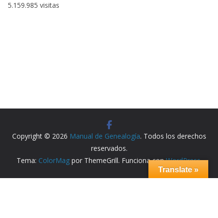
5.159.985 visitas
Copyright © 2026
Manual de Genealogía
. Todos los derechos
reservados.
Tema:
ColorMag
por ThemeGrill. Funciona con
WordPress
.
Translate »