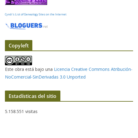
c
t
Cyndi's List of Genealogy Sites on the Internet
r
ó
n
i
Copyleft
c
o
Este obra está bajo una
Licencia Creative Commons Atribución-
NoComercial-SinDerivadas 3.0 Unported
Estadísticas del sitio
5.158.551 visitas