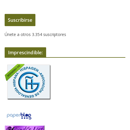
r
e
Suscribirse
c
c
Únete a otros 3.354 suscriptores
i
ó
n
Imprescindible:
d
e
c
o
r
r
e
o
e
l
e