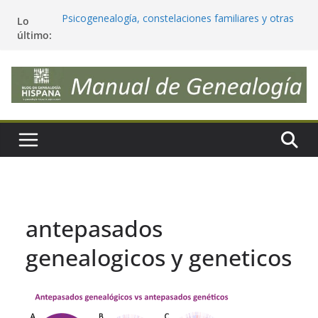
Saltar
Psicogenealogía, constelaciones familiares y otras
Lo
al
peligrosas pseudociencias
último:
contenido
¿Deberíamos cambiar nuestros apellidos para que
reflejen realmente nuestra genética?
Antepasados genéticos, trazables y significativos
Tendencias en Genealogía (julio 2026) ¿las sigues?
Estimaciones étnicas de ADN vs nuestra
genealogía, ¿sorpresas e incongruencias?
antepasados
genealogicos y geneticos