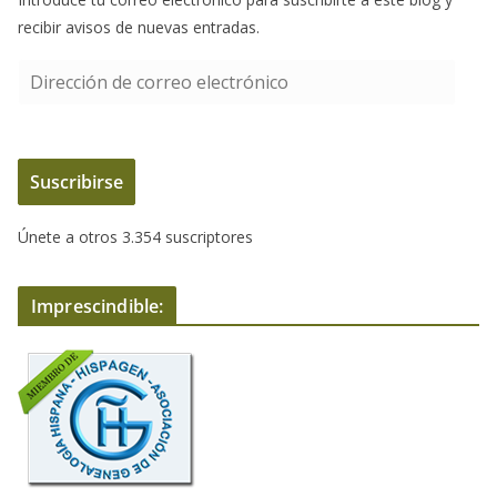
recibir avisos de nuevas entradas.
D
i
r
e
Suscribirse
c
c
Únete a otros 3.354 suscriptores
i
ó
n
Imprescindible:
d
e
c
o
r
r
e