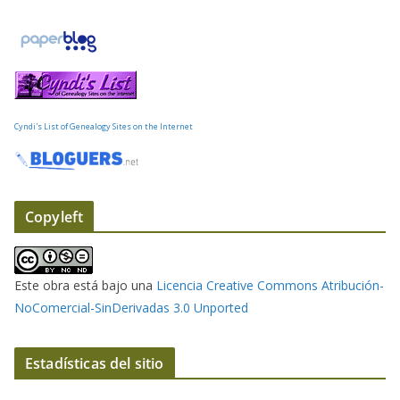
o
e
l
e
c
t
Cyndi's List of Genealogy Sites on the Internet
r
ó
n
i
Copyleft
c
o
Este obra está bajo una
Licencia Creative Commons Atribución-
NoComercial-SinDerivadas 3.0 Unported
Estadísticas del sitio