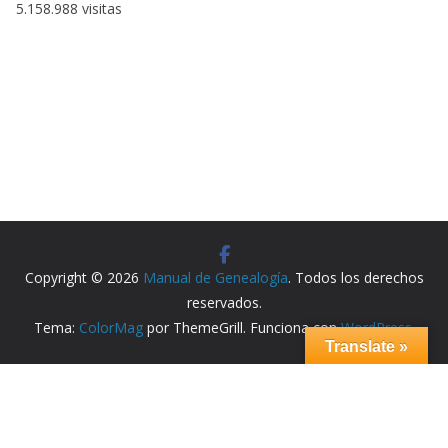
5.158.988 visitas
Copyright © 2026
Manual de Genealogía
. Todos los derechos
reservados.
Tema:
ColorMag
por ThemeGrill. Funciona con
WordPress
.
Translate »