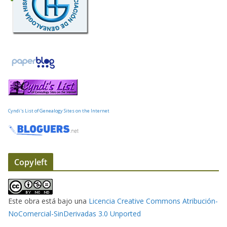
r
r
e
o
e
l
e
c
t
Cyndi's List of Genealogy Sites on the Internet
r
ó
n
i
Copyleft
c
o
Este obra está bajo una
Licencia Creative Commons Atribución-
NoComercial-SinDerivadas 3.0 Unported