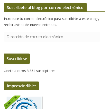
Suscríbete al blog por correo electrónico
Introduce tu correo electrónico para suscribirte a este blog y
recibir avisos de nuevas entradas.
D
i
r
e
Suscribirse
c
c
Únete a otros 3.354 suscriptores
i
ó
n
Imprescindible:
d
e
c
o