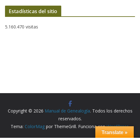
Estadísticas del sitio
5.160.470 visitas
Copyright © 2026
Manual de Genealogía
. Todos los derechos
reservados.
Tema:
ColorMag
por ThemeGrill. Funciona con
WordPress
.
Translate »