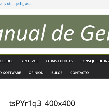
es y otras peligrosas
para que reflejen
ficativos
as sigues?
 genealogía,
ELLIDOS
ARCHIVOS
OTRAS FUENTES
CONSEJOS DE IN
 Y SOFTWARE
OPINIÓN
BULOS
CONTACTO
tsPYr1q3_400x400