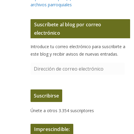
archivos parroquiales
Suscríbete al blog por correo
electrónico
Introduce tu correo electrónico para suscribirte a
este blog y recibir avisos de nuevas entradas.
D
i
r
e
Suscribirse
c
c
Únete a otros 3.354 suscriptores
i
ó
n
Imprescindible:
d