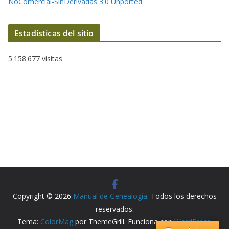
NoComercial-SinDerivadas 3.0 Unported
Estadísticas del sitio
5.158.677 visitas
Copyright © 2026
Manual de Genealogía
. Todos los derechos
reservados.
Tema:
ColorMag
por ThemeGrill. Funciona con
WordPress
.