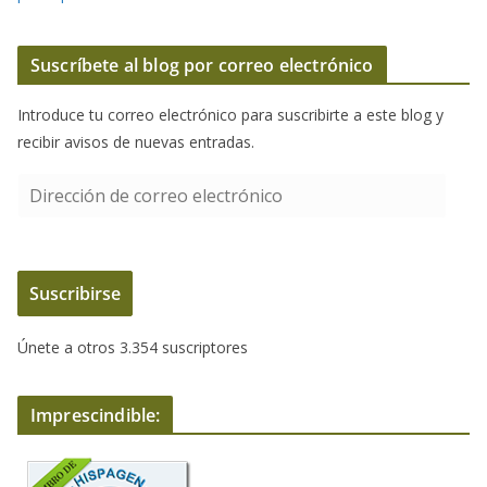
Suscríbete al blog por correo electrónico
Introduce tu correo electrónico para suscribirte a este blog y
recibir avisos de nuevas entradas.
D
i
r
e
Suscribirse
c
c
Únete a otros 3.354 suscriptores
i
ó
n
Imprescindible:
d
e
c