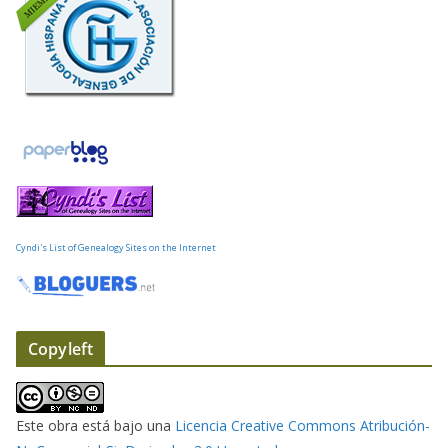
o
r
r
e
o
e
l
e
c
t
Cyndi's List of Genealogy Sites on the Internet
r
ó
n
i
Copyleft
c
o
Este obra está bajo una
Licencia Creative Commons Atribución-