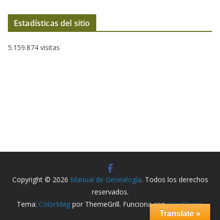
Estadísticas del sitio
5.159.874 visitas
Copyright © 2026
Manual de Genealogía
. Todos los derechos
reservados.
Tema:
ColorMag
por ThemeGrill. Funciona con
WordPress
.
Translate »