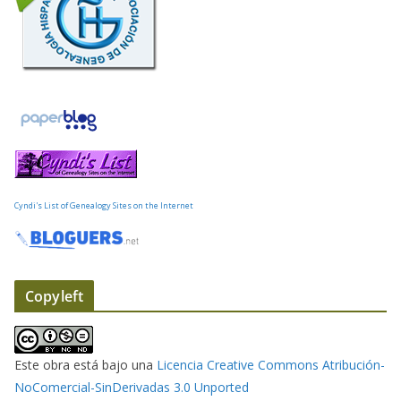
o
r
r
e
o
e
l
e
c
t
Cyndi's List of Genealogy Sites on the Internet
r
ó
n
i
Copyleft
c
o
Este obra está bajo una
Licencia Creative Commons Atribución-
NoComercial-SinDerivadas 3.0 Unported