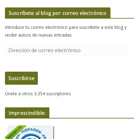
Suscríbete al blog por correo electrónico
Introduce tu correo electrónico para suscribirte a este blog y
recibir avisos de nuevas entradas.
D
i
r
e
Suscribirse
c
c
Únete a otros 3.354 suscriptores
i
ó
n
Imprescindible:
d
e
c