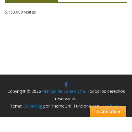
5.159.008 visitas
Copyright © 2026
Manual de Genealogía
. Todos los derechos
reservados.
Tema:
ColorMag
por ThemeGrill. Funciona con
WordPress
.
Translate »