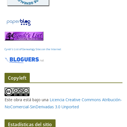
e
o
e
l
e
c
t
Cyndi's List of Genealogy Sites on the Internet
r
ó
n
i
Copyleft
c
o
Este obra está bajo una
Licencia Creative Commons Atribución-
NoComercial-SinDerivadas 3.0 Unported
Estadísticas del sitio