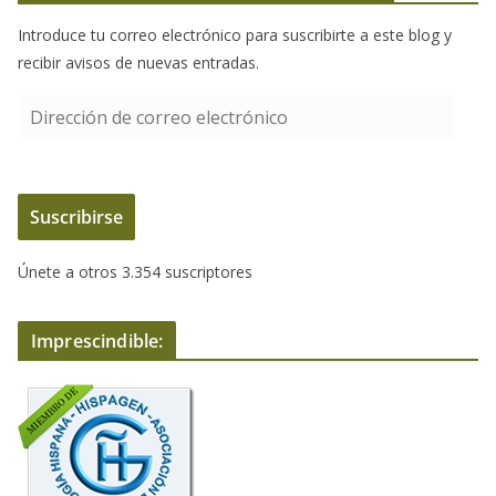
Introduce tu correo electrónico para suscribirte a este blog y
recibir avisos de nuevas entradas.
D
i
r
e
Suscribirse
c
c
Únete a otros 3.354 suscriptores
i
ó
n
Imprescindible:
d
e
c
o
r
r