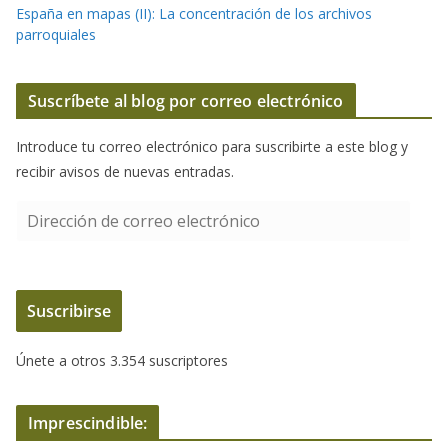
España en mapas (II): La concentración de los archivos
parroquiales
Suscríbete al blog por correo electrónico
Introduce tu correo electrónico para suscribirte a este blog y
recibir avisos de nuevas entradas.
D
i
r
e
Suscribirse
c
c
Únete a otros 3.354 suscriptores
i
ó
n
Imprescindible:
d