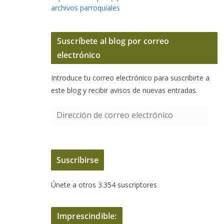
archivos parroquiales
Suscríbete al blog por correo
electrónico
Introduce tu correo electrónico para suscribirte a
este blog y recibir avisos de nuevas entradas.
D
i
r
e
Suscribirse
c
c
Únete a otros 3.354 suscriptores
i
ó
n
Imprescindible:
d