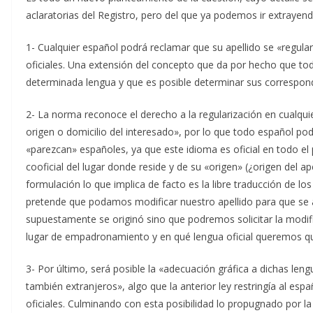
aclaratorias del Registro, pero del que ya podemos ir extrayen
1- Cualquier español podrá reclamar que su apellido se «regula
oficiales. Una extensión del concepto que da por hecho que tod
determinada lengua y que es posible determinar sus correspond
2- La norma reconoce el derecho a la regularización en cualquie
origen o domicilio del interesado», por lo que todo español pod
«parezcan» españoles, ya que este idioma es oficial en todo el
cooficial del lugar donde reside y de su «origen» (¿origen del ap
formulación lo que implica de facto es la libre traducción de lo
pretende que podamos modificar nuestro apellido para que se a
supuestamente se originó sino que podremos solicitar la modi
lugar de empadronamiento y en qué lengua oficial queremos qu
3- Por último, será posible la «adecuación gráfica a dichas leng
también extranjeros», algo que la anterior ley restringía al es
oficiales. Culminando con esta posibilidad lo propugnado por la 