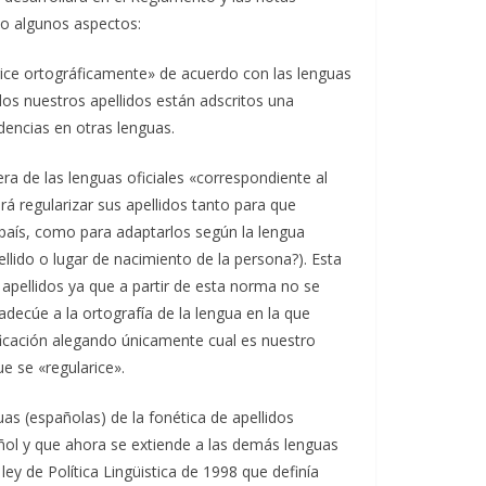
do algunos aspectos:
rice ortográficamente» de acuerdo con las lenguas
os nuestros apellidos están adscritos una
encias en otras lenguas.
ra de las lenguas oficiales «correspondiente al
rá regularizar sus apellidos tanto para que
 país, como para adaptarlos según la lengua
ellido o lugar de nacimiento de la persona?). Esta
s apellidos ya que a partir de esta norma no se
decúe a la ortografía de la lengua en la que
ficación alegando únicamente cual es nuestro
e se «regularice».
uas (españolas) de la fonética de apellidos
pañol y que ahora se extiende a las demás lenguas
ley de Política Lingüistica de 1998 que definía