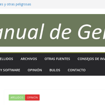
es y otras peligrosas
para que reflejen
ficativos
as sigues?
 genealogía,
ELLIDOS
ARCHIVOS
OTRAS FUENTES
CONSEJOS DE IN
 Y SOFTWARE
OPINIÓN
BULOS
CONTACTO
APELLIDOS
OPINIÓN