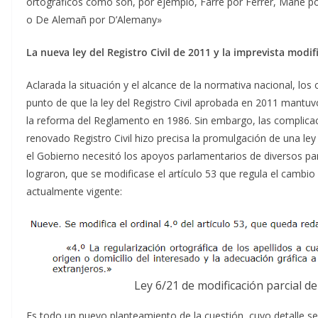
ortográficos como son, por ejemplo, Farré por Ferrer, Mañé po
o De Alemañ por D’Alemany»
La nueva ley del Registro Civil de 2011 y la imprevista modi
Aclarada la situación y el alcance de la normativa nacional, los
punto de que la ley del Registro Civil aprobada en 2011 mantu
la reforma del Reglamento en 1986. Sin embargo, las complicac
renovado Registro Civil hizo precisa la promulgación de una l
el Gobierno necesitó los apoyos parlamentarios de diversos par
lograron, que se modificase el artículo 53 que regula el cambio
actualmente vigente:
Ley 6/21 de modificación parcial de 
Es todo un nuevo planteamiento de la cuestión, cuyo detalle se