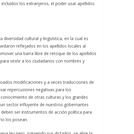
incluidos los extranjeros, el poder usar apellidos
iversidad cultural y lingüística, en la cual es
daron reflejados en los apellidos locales al
romover una barra libre de retoque de los apellidos
 para vestir a los ciudadanos con nombres y
pasados modificaciones y a veces traducciones de
evar repercusiones negativas para los
 conocimiento de otras culturas y los grandes
 un sector influyente de nuestros gobernantes
deben ser instrumentos de acción política para
 no los posean.
va ley pero, siguiendo sus dictados, se abre la