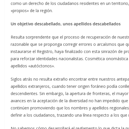
como un derecho de los ciudadanos residentes en un territorio, 
«propios» de la región.
Un objetivo descabellado, unos apellidos descabellados
Resulta sorprendente que el proceso de recuperación de nuestra d
razonable que se proponga corregir errores o arcaísmos que que
instaurarse el Registro, haya finalizado con esta sinrazón de p
para reforzar identidades nacionalistas. Cosmética onomástica
apellidos «autóctonos».
Siglos atrás no resulta extraño encontrar entre nuestros ante
apellidos extranjeros, cuando tener origen foráneo podía conll
descendientes. Sin embargo, la apertura de fronteras, el mayor
avances en la aceptación de la diversidad no han impedido que
continúen promoviendo que los nombres y apellidos regionales 
definir a los ciudadanos, trazando una línea respecto a los que
No sabemos cómo desarrollará el reglamento lo que dicta la nue